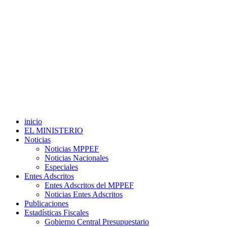
inicio
EL MINISTERIO
Noticias
Noticias MPPEF
Noticias Nacionales
Especiales
Entes Adscritos
Entes Adscritos del MPPEF
Noticias Entes Adscritos
Publicaciones
Estadísticas Fiscales
Gobierno Central Presupuestario