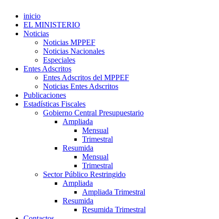
inicio
EL MINISTERIO
Noticias
Noticias MPPEF
Noticias Nacionales
Especiales
Entes Adscritos
Entes Adscritos del MPPEF
Noticias Entes Adscritos
Publicaciones
Estadísticas Fiscales
Gobierno Central Presupuestario
Ampliada
Mensual
Trimestral
Resumida
Mensual
Trimestral
Sector Público Restringido
Ampliada
Ampliada Trimestral
Resumida
Resumida Trimestral
Contactos