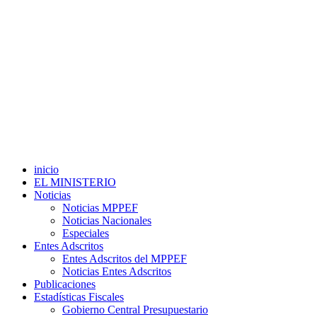
inicio
EL MINISTERIO
Noticias
Noticias MPPEF
Noticias Nacionales
Especiales
Entes Adscritos
Entes Adscritos del MPPEF
Noticias Entes Adscritos
Publicaciones
Estadísticas Fiscales
Gobierno Central Presupuestario