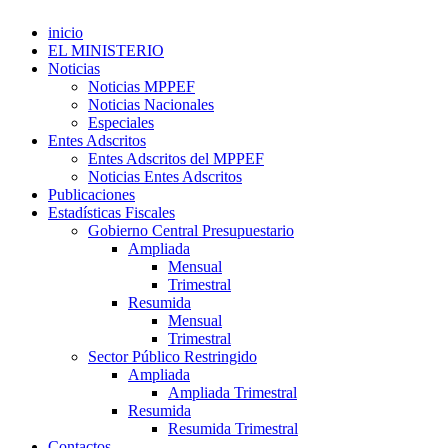
inicio
EL MINISTERIO
Noticias
Noticias MPPEF
Noticias Nacionales
Especiales
Entes Adscritos
Entes Adscritos del MPPEF
Noticias Entes Adscritos
Publicaciones
Estadísticas Fiscales
Gobierno Central Presupuestario
Ampliada
Mensual
Trimestral
Resumida
Mensual
Trimestral
Sector Público Restringido
Ampliada
Ampliada Trimestral
Resumida
Resumida Trimestral
Contactos