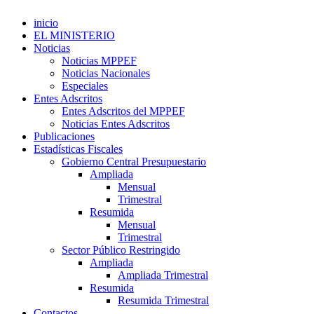
inicio
EL MINISTERIO
Noticias
Noticias MPPEF
Noticias Nacionales
Especiales
Entes Adscritos
Entes Adscritos del MPPEF
Noticias Entes Adscritos
Publicaciones
Estadísticas Fiscales
Gobierno Central Presupuestario
Ampliada
Mensual
Trimestral
Resumida
Mensual
Trimestral
Sector Público Restringido
Ampliada
Ampliada Trimestral
Resumida
Resumida Trimestral
Contactos