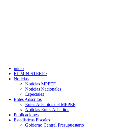
inicio
EL MINISTERIO
Noticias
Noticias MPPEF
Noticias Nacionales
Especiales
Entes Adscritos
Entes Adscritos del MPPEF
Noticias Entes Adscritos
Publicaciones
Estadísticas Fiscales
Gobierno Central Presupuestario