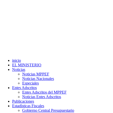
inicio
EL MINISTERIO
Noticias
Noticias MPPEF
Noticias Nacionales
Especiales
Entes Adscritos
Entes Adscritos del MPPEF
Noticias Entes Adscritos
Publicaciones
Estadísticas Fiscales
Gobierno Central Presupuestario