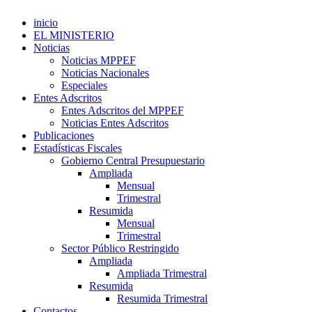
inicio
EL MINISTERIO
Noticias
Noticias MPPEF
Noticias Nacionales
Especiales
Entes Adscritos
Entes Adscritos del MPPEF
Noticias Entes Adscritos
Publicaciones
Estadísticas Fiscales
Gobierno Central Presupuestario
Ampliada
Mensual
Trimestral
Resumida
Mensual
Trimestral
Sector Público Restringido
Ampliada
Ampliada Trimestral
Resumida
Resumida Trimestral
Contactos