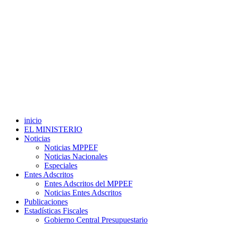
inicio
EL MINISTERIO
Noticias
Noticias MPPEF
Noticias Nacionales
Especiales
Entes Adscritos
Entes Adscritos del MPPEF
Noticias Entes Adscritos
Publicaciones
Estadísticas Fiscales
Gobierno Central Presupuestario