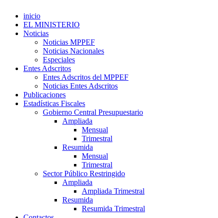
inicio
EL MINISTERIO
Noticias
Noticias MPPEF
Noticias Nacionales
Especiales
Entes Adscritos
Entes Adscritos del MPPEF
Noticias Entes Adscritos
Publicaciones
Estadísticas Fiscales
Gobierno Central Presupuestario
Ampliada
Mensual
Trimestral
Resumida
Mensual
Trimestral
Sector Público Restringido
Ampliada
Ampliada Trimestral
Resumida
Resumida Trimestral
Contactos