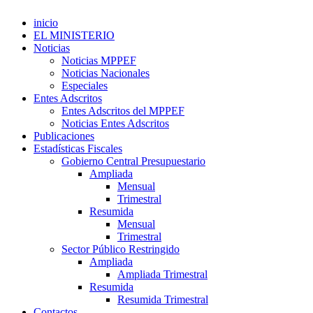
inicio
EL MINISTERIO
Noticias
Noticias MPPEF
Noticias Nacionales
Especiales
Entes Adscritos
Entes Adscritos del MPPEF
Noticias Entes Adscritos
Publicaciones
Estadísticas Fiscales
Gobierno Central Presupuestario
Ampliada
Mensual
Trimestral
Resumida
Mensual
Trimestral
Sector Público Restringido
Ampliada
Ampliada Trimestral
Resumida
Resumida Trimestral
Contactos