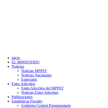
inicio
EL MINISTERIO
Noticias
Noticias MPPEF
Noticias Nacionales
Especiales
Entes Adscritos
Entes Adscritos del MPPEF
Noticias Entes Adscritos
Publicaciones
Estadísticas Fiscales
Gobierno Central Presupuestario