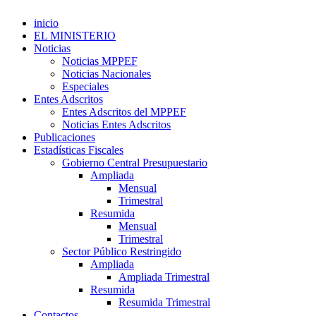
inicio
EL MINISTERIO
Noticias
Noticias MPPEF
Noticias Nacionales
Especiales
Entes Adscritos
Entes Adscritos del MPPEF
Noticias Entes Adscritos
Publicaciones
Estadísticas Fiscales
Gobierno Central Presupuestario
Ampliada
Mensual
Trimestral
Resumida
Mensual
Trimestral
Sector Público Restringido
Ampliada
Ampliada Trimestral
Resumida
Resumida Trimestral
Contactos