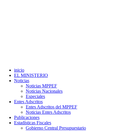
inicio
EL MINISTERIO
Noticias
Noticias MPPEF
Noticias Nacionales
Especiales
Entes Adscritos
Entes Adscritos del MPPEF
Noticias Entes Adscritos
Publicaciones
Estadísticas Fiscales
Gobierno Central Presupuestario