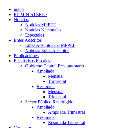
inicio
EL MINISTERIO
Noticias
Noticias MPPEF
Noticias Nacionales
Especiales
Entes Adscritos
Entes Adscritos del MPPEF
Noticias Entes Adscritos
Publicaciones
Estadísticas Fiscales
Gobierno Central Presupuestario
Ampliada
Mensual
Trimestral
Resumida
Mensual
Trimestral
Sector Público Restringido
Ampliada
Ampliada Trimestral
Resumida
Resumida Trimestral
Contactos