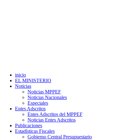
inicio
EL MINISTERIO
Noticias
Noticias MPPEF
Noticias Nacionales
Especiales
Entes Adscritos
Entes Adscritos del MPPEF
Noticias Entes Adscritos
Publicaciones
Estadísticas Fiscales
Gobierno Central Presupuestario