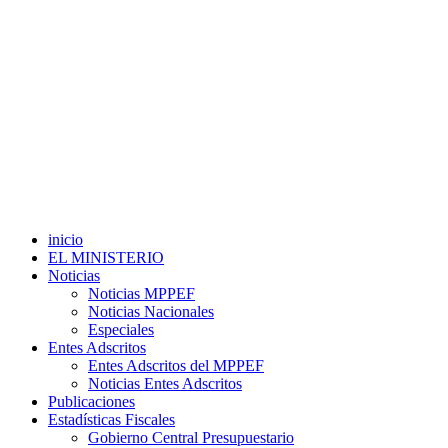
inicio
EL MINISTERIO
Noticias
Noticias MPPEF
Noticias Nacionales
Especiales
Entes Adscritos
Entes Adscritos del MPPEF
Noticias Entes Adscritos
Publicaciones
Estadísticas Fiscales
Gobierno Central Presupuestario