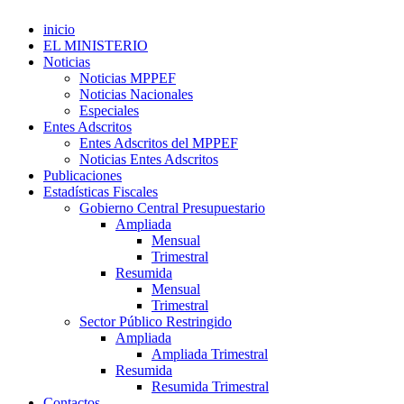
inicio
EL MINISTERIO
Noticias
Noticias MPPEF
Noticias Nacionales
Especiales
Entes Adscritos
Entes Adscritos del MPPEF
Noticias Entes Adscritos
Publicaciones
Estadísticas Fiscales
Gobierno Central Presupuestario
Ampliada
Mensual
Trimestral
Resumida
Mensual
Trimestral
Sector Público Restringido
Ampliada
Ampliada Trimestral
Resumida
Resumida Trimestral
Contactos