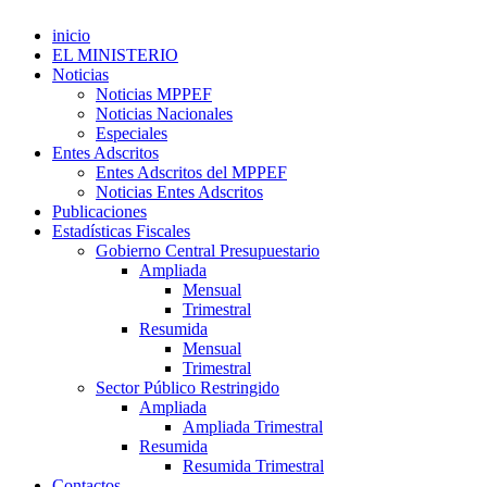
inicio
EL MINISTERIO
Noticias
Noticias MPPEF
Noticias Nacionales
Especiales
Entes Adscritos
Entes Adscritos del MPPEF
Noticias Entes Adscritos
Publicaciones
Estadísticas Fiscales
Gobierno Central Presupuestario
Ampliada
Mensual
Trimestral
Resumida
Mensual
Trimestral
Sector Público Restringido
Ampliada
Ampliada Trimestral
Resumida
Resumida Trimestral
Contactos