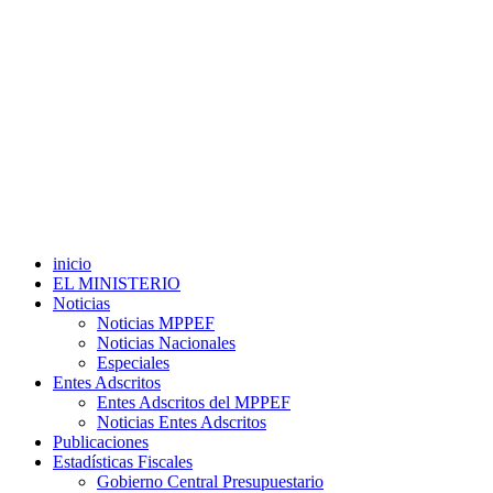
inicio
EL MINISTERIO
Noticias
Noticias MPPEF
Noticias Nacionales
Especiales
Entes Adscritos
Entes Adscritos del MPPEF
Noticias Entes Adscritos
Publicaciones
Estadísticas Fiscales
Gobierno Central Presupuestario