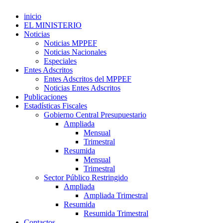
inicio
EL MINISTERIO
Noticias
Noticias MPPEF
Noticias Nacionales
Especiales
Entes Adscritos
Entes Adscritos del MPPEF
Noticias Entes Adscritos
Publicaciones
Estadísticas Fiscales
Gobierno Central Presupuestario
Ampliada
Mensual
Trimestral
Resumida
Mensual
Trimestral
Sector Público Restringido
Ampliada
Ampliada Trimestral
Resumida
Resumida Trimestral
Contactos