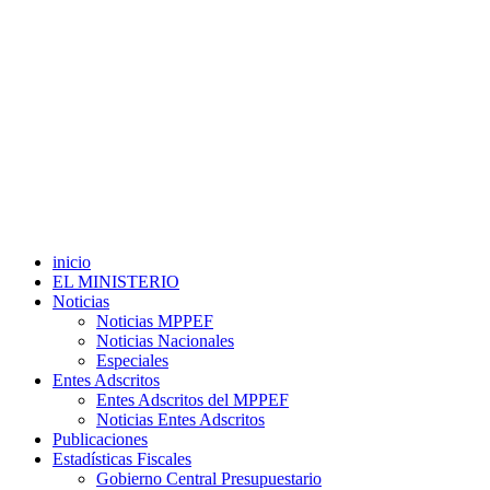
inicio
EL MINISTERIO
Noticias
Noticias MPPEF
Noticias Nacionales
Especiales
Entes Adscritos
Entes Adscritos del MPPEF
Noticias Entes Adscritos
Publicaciones
Estadísticas Fiscales
Gobierno Central Presupuestario