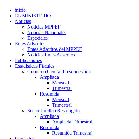
inicio
EL MINISTERIO
Noticias
Noticias MPPEF
Noticias Nacionales
Especiales
Entes Adscritos
Entes Adscritos del MPPEF
Noticias Entes Adscritos
Publicaciones
Estadísticas Fiscales
Gobierno Central Presupuestario
Ampliada
Mensual
Trimestral
Resumida
Mensual
Trimestral
Sector Público Restringido
Ampliada
Ampliada Trimestral
Resumida
Resumida Trimestral
Contactos