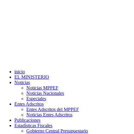
inicio
EL MINISTERIO
Noticias
Noticias MPPEF
Noticias Nacionales
Especiales
Entes Adscritos
Entes Adscritos del MPPEF
Noticias Entes Adscritos
Publicaciones
Estadísticas Fiscales
Gobierno Central Presupuestario