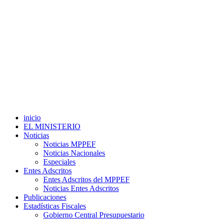
inicio
EL MINISTERIO
Noticias
Noticias MPPEF
Noticias Nacionales
Especiales
Entes Adscritos
Entes Adscritos del MPPEF
Noticias Entes Adscritos
Publicaciones
Estadísticas Fiscales
Gobierno Central Presupuestario