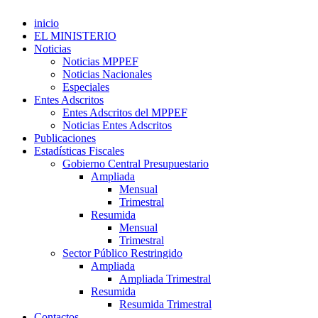
inicio
EL MINISTERIO
Noticias
Noticias MPPEF
Noticias Nacionales
Especiales
Entes Adscritos
Entes Adscritos del MPPEF
Noticias Entes Adscritos
Publicaciones
Estadísticas Fiscales
Gobierno Central Presupuestario
Ampliada
Mensual
Trimestral
Resumida
Mensual
Trimestral
Sector Público Restringido
Ampliada
Ampliada Trimestral
Resumida
Resumida Trimestral
Contactos