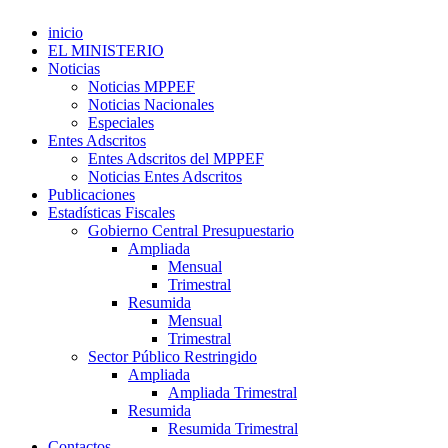
inicio
EL MINISTERIO
Noticias
Noticias MPPEF
Noticias Nacionales
Especiales
Entes Adscritos
Entes Adscritos del MPPEF
Noticias Entes Adscritos
Publicaciones
Estadísticas Fiscales
Gobierno Central Presupuestario
Ampliada
Mensual
Trimestral
Resumida
Mensual
Trimestral
Sector Público Restringido
Ampliada
Ampliada Trimestral
Resumida
Resumida Trimestral
Contactos