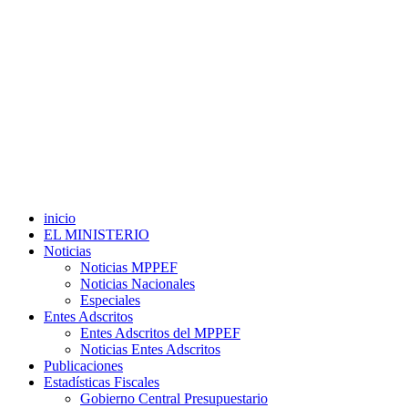
inicio
EL MINISTERIO
Noticias
Noticias MPPEF
Noticias Nacionales
Especiales
Entes Adscritos
Entes Adscritos del MPPEF
Noticias Entes Adscritos
Publicaciones
Estadísticas Fiscales
Gobierno Central Presupuestario