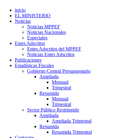
inicio
EL MINISTERIO
Noticias
Noticias MPPEF
Noticias Nacionales
Especiales
Entes Adscritos
Entes Adscritos del MPPEF
Noticias Entes Adscritos
Publicaciones
Estadísticas Fiscales
Gobierno Central Presupuestario
Ampliada
Mensual
Trimestral
Resumida
Mensual
Trimestral
Sector Público Restringido
Ampliada
Ampliada Trimestral
Resumida
Resumida Trimestral
Contactos