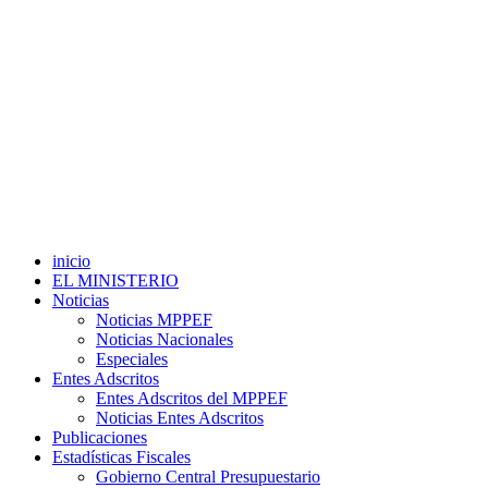
inicio
EL MINISTERIO
Noticias
Noticias MPPEF
Noticias Nacionales
Especiales
Entes Adscritos
Entes Adscritos del MPPEF
Noticias Entes Adscritos
Publicaciones
Estadísticas Fiscales
Gobierno Central Presupuestario