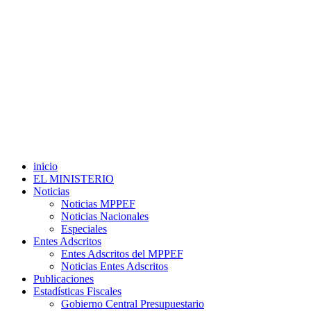
inicio
EL MINISTERIO
Noticias
Noticias MPPEF
Noticias Nacionales
Especiales
Entes Adscritos
Entes Adscritos del MPPEF
Noticias Entes Adscritos
Publicaciones
Estadísticas Fiscales
Gobierno Central Presupuestario