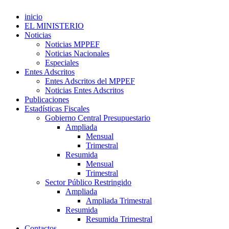
inicio
EL MINISTERIO
Noticias
Noticias MPPEF
Noticias Nacionales
Especiales
Entes Adscritos
Entes Adscritos del MPPEF
Noticias Entes Adscritos
Publicaciones
Estadísticas Fiscales
Gobierno Central Presupuestario
Ampliada
Mensual
Trimestral
Resumida
Mensual
Trimestral
Sector Público Restringido
Ampliada
Ampliada Trimestral
Resumida
Resumida Trimestral
Contactos