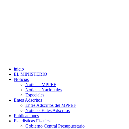
inicio
EL MINISTERIO
Noticias
Noticias MPPEF
Noticias Nacionales
Especiales
Entes Adscritos
Entes Adscritos del MPPEF
Noticias Entes Adscritos
Publicaciones
Estadísticas Fiscales
Gobierno Central Presupuestario