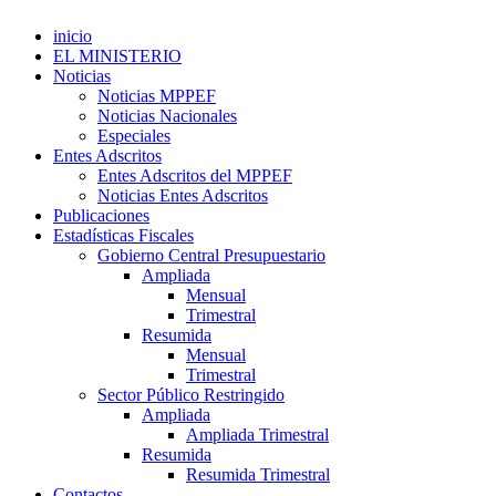
inicio
EL MINISTERIO
Noticias
Noticias MPPEF
Noticias Nacionales
Especiales
Entes Adscritos
Entes Adscritos del MPPEF
Noticias Entes Adscritos
Publicaciones
Estadísticas Fiscales
Gobierno Central Presupuestario
Ampliada
Mensual
Trimestral
Resumida
Mensual
Trimestral
Sector Público Restringido
Ampliada
Ampliada Trimestral
Resumida
Resumida Trimestral
Contactos