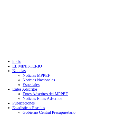
inicio
EL MINISTERIO
Noticias
Noticias MPPEF
Noticias Nacionales
Especiales
Entes Adscritos
Entes Adscritos del MPPEF
Noticias Entes Adscritos
Publicaciones
Estadísticas Fiscales
Gobierno Central Presupuestario