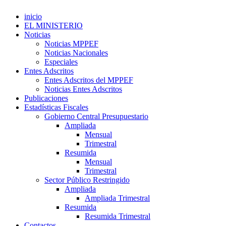
inicio
EL MINISTERIO
Noticias
Noticias MPPEF
Noticias Nacionales
Especiales
Entes Adscritos
Entes Adscritos del MPPEF
Noticias Entes Adscritos
Publicaciones
Estadísticas Fiscales
Gobierno Central Presupuestario
Ampliada
Mensual
Trimestral
Resumida
Mensual
Trimestral
Sector Público Restringido
Ampliada
Ampliada Trimestral
Resumida
Resumida Trimestral
Contactos