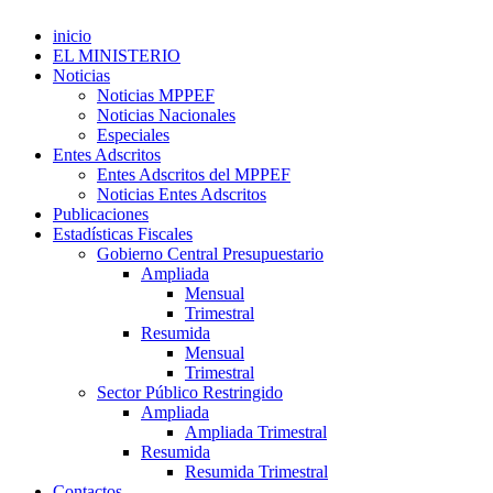
inicio
EL MINISTERIO
Noticias
Noticias MPPEF
Noticias Nacionales
Especiales
Entes Adscritos
Entes Adscritos del MPPEF
Noticias Entes Adscritos
Publicaciones
Estadísticas Fiscales
Gobierno Central Presupuestario
Ampliada
Mensual
Trimestral
Resumida
Mensual
Trimestral
Sector Público Restringido
Ampliada
Ampliada Trimestral
Resumida
Resumida Trimestral
Contactos