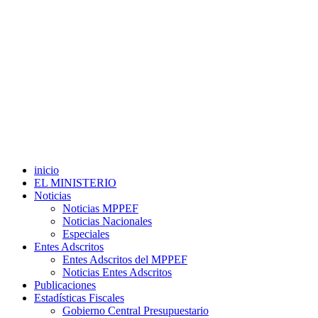
inicio
EL MINISTERIO
Noticias
Noticias MPPEF
Noticias Nacionales
Especiales
Entes Adscritos
Entes Adscritos del MPPEF
Noticias Entes Adscritos
Publicaciones
Estadísticas Fiscales
Gobierno Central Presupuestario