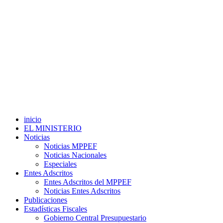
inicio
EL MINISTERIO
Noticias
Noticias MPPEF
Noticias Nacionales
Especiales
Entes Adscritos
Entes Adscritos del MPPEF
Noticias Entes Adscritos
Publicaciones
Estadísticas Fiscales
Gobierno Central Presupuestario