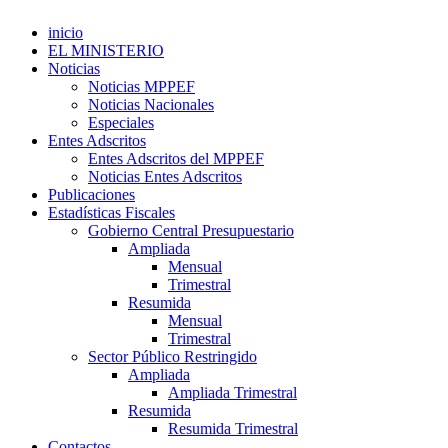
inicio
EL MINISTERIO
Noticias
Noticias MPPEF
Noticias Nacionales
Especiales
Entes Adscritos
Entes Adscritos del MPPEF
Noticias Entes Adscritos
Publicaciones
Estadísticas Fiscales
Gobierno Central Presupuestario
Ampliada
Mensual
Trimestral
Resumida
Mensual
Trimestral
Sector Público Restringido
Ampliada
Ampliada Trimestral
Resumida
Resumida Trimestral
Contactos