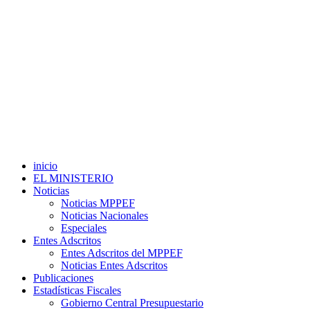
inicio
EL MINISTERIO
Noticias
Noticias MPPEF
Noticias Nacionales
Especiales
Entes Adscritos
Entes Adscritos del MPPEF
Noticias Entes Adscritos
Publicaciones
Estadísticas Fiscales
Gobierno Central Presupuestario