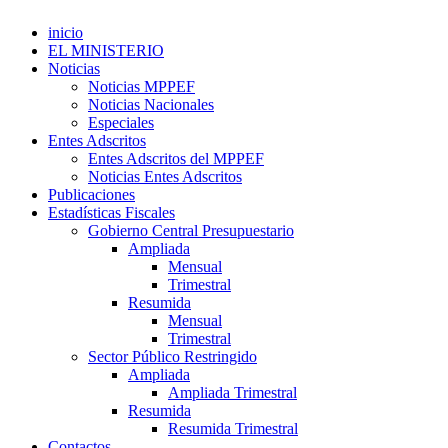
inicio
EL MINISTERIO
Noticias
Noticias MPPEF
Noticias Nacionales
Especiales
Entes Adscritos
Entes Adscritos del MPPEF
Noticias Entes Adscritos
Publicaciones
Estadísticas Fiscales
Gobierno Central Presupuestario
Ampliada
Mensual
Trimestral
Resumida
Mensual
Trimestral
Sector Público Restringido
Ampliada
Ampliada Trimestral
Resumida
Resumida Trimestral
Contactos