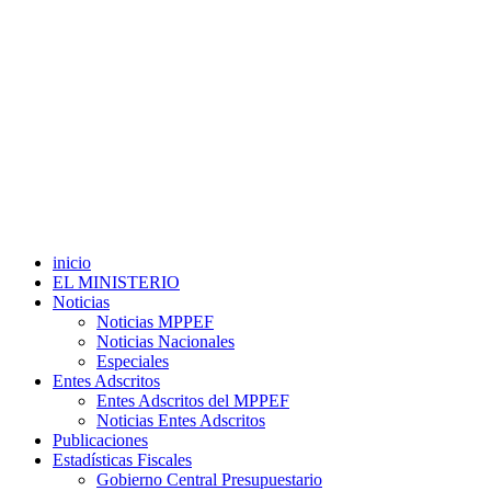
inicio
EL MINISTERIO
Noticias
Noticias MPPEF
Noticias Nacionales
Especiales
Entes Adscritos
Entes Adscritos del MPPEF
Noticias Entes Adscritos
Publicaciones
Estadísticas Fiscales
Gobierno Central Presupuestario