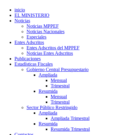
inicio
EL MINISTERIO
Noticias
Noticias MPPEF
Noticias Nacionales
Especiales
Entes Adscritos
Entes Adscritos del MPPEF
Noticias Entes Adscritos
Publicaciones
Estadísticas Fiscales
Gobierno Central Presupuestario
Ampliada
Mensual
Trimestral
Resumida
Mensual
Trimestral
Sector Público Restringido
Ampliada
Ampliada Trimestral
Resumida
Resumida Trimestral
Contactos