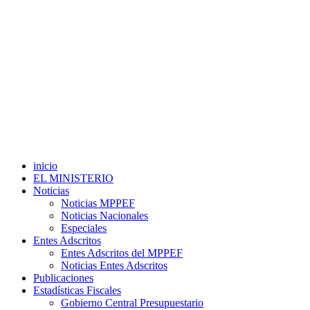
inicio
EL MINISTERIO
Noticias
Noticias MPPEF
Noticias Nacionales
Especiales
Entes Adscritos
Entes Adscritos del MPPEF
Noticias Entes Adscritos
Publicaciones
Estadísticas Fiscales
Gobierno Central Presupuestario