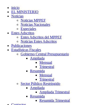
inicio
EL MINISTERIO
Noticias
Noticias MPPEF
Noticias Nacionales
Especiales
Entes Adscritos
Entes Adscritos del MPPEF
Noticias Entes Adscritos
Publicaciones
Estadísticas Fiscales
Gobierno Central Presupuestario
Ampliada
Mensual
Trimestral
Resumida
Mensual
Trimestral
Sector Público Restringido
Ampliada
Ampliada Trimestral
Resumida
Resumida Trimestral
Contactos