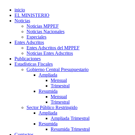
inicio
EL MINISTERIO
Noticias
Noticias MPPEF
Noticias Nacionales
Especiales
Entes Adscritos
Entes Adscritos del MPPEF
Noticias Entes Adscritos
Publicaciones
Estadísticas Fiscales
Gobierno Central Presupuestario
Ampliada
Mensual
Trimestral
Resumida
Mensual
Trimestral
Sector Público Restringido
Ampliada
Ampliada Trimestral
Resumida
Resumida Trimestral
Contactos