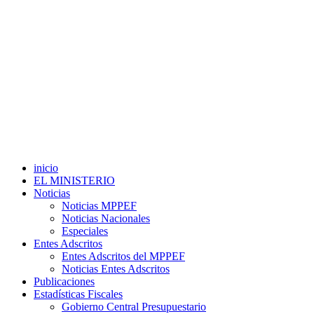
inicio
EL MINISTERIO
Noticias
Noticias MPPEF
Noticias Nacionales
Especiales
Entes Adscritos
Entes Adscritos del MPPEF
Noticias Entes Adscritos
Publicaciones
Estadísticas Fiscales
Gobierno Central Presupuestario