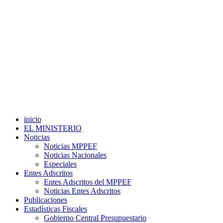
inicio
EL MINISTERIO
Noticias
Noticias MPPEF
Noticias Nacionales
Especiales
Entes Adscritos
Entes Adscritos del MPPEF
Noticias Entes Adscritos
Publicaciones
Estadísticas Fiscales
Gobierno Central Presupuestario