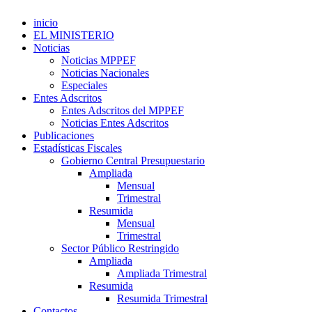
inicio
EL MINISTERIO
Noticias
Noticias MPPEF
Noticias Nacionales
Especiales
Entes Adscritos
Entes Adscritos del MPPEF
Noticias Entes Adscritos
Publicaciones
Estadísticas Fiscales
Gobierno Central Presupuestario
Ampliada
Mensual
Trimestral
Resumida
Mensual
Trimestral
Sector Público Restringido
Ampliada
Ampliada Trimestral
Resumida
Resumida Trimestral
Contactos