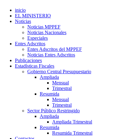
inicio
EL MINISTERIO
Noticias
Noticias MPPEF
Noticias Nacionales
Especiales
Entes Adscritos
Entes Adscritos del MPPEF
Noticias Entes Adscritos
Publicaciones
Estadísticas Fiscales
Gobierno Central Presupuestario
Ampliada
Mensual
Trimestral
Resumida
Mensual
Trimestral
Sector Público Restringido
Ampliada
Ampliada Trimestral
Resumida
Resumida Trimestral
Contactos