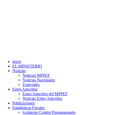
inicio
EL MINISTERIO
Noticias
Noticias MPPEF
Noticias Nacionales
Especiales
Entes Adscritos
Entes Adscritos del MPPEF
Noticias Entes Adscritos
Publicaciones
Estadísticas Fiscales
Gobierno Central Presupuestario