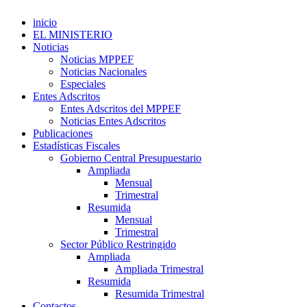
inicio
EL MINISTERIO
Noticias
Noticias MPPEF
Noticias Nacionales
Especiales
Entes Adscritos
Entes Adscritos del MPPEF
Noticias Entes Adscritos
Publicaciones
Estadísticas Fiscales
Gobierno Central Presupuestario
Ampliada
Mensual
Trimestral
Resumida
Mensual
Trimestral
Sector Público Restringido
Ampliada
Ampliada Trimestral
Resumida
Resumida Trimestral
Contactos