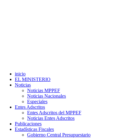
inicio
EL MINISTERIO
Noticias
Noticias MPPEF
Noticias Nacionales
Especiales
Entes Adscritos
Entes Adscritos del MPPEF
Noticias Entes Adscritos
Publicaciones
Estadísticas Fiscales
Gobierno Central Presupuestario