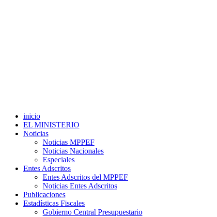
inicio
EL MINISTERIO
Noticias
Noticias MPPEF
Noticias Nacionales
Especiales
Entes Adscritos
Entes Adscritos del MPPEF
Noticias Entes Adscritos
Publicaciones
Estadísticas Fiscales
Gobierno Central Presupuestario