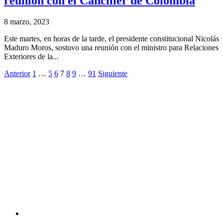
reunión con el Canciller de Colombia
8 marzo, 2023
Este martes, en horas de la tarde, el presidente constitucional Nicolás
Maduro Moros, sostuvo una reunión con el ministro para Relaciones
Exteriores de la...
Anterior
1
…
5
6
7
8
9
…
91
Siguiente