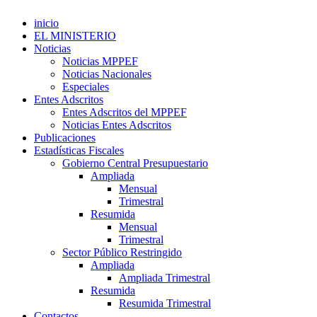
inicio
EL MINISTERIO
Noticias
Noticias MPPEF
Noticias Nacionales
Especiales
Entes Adscritos
Entes Adscritos del MPPEF
Noticias Entes Adscritos
Publicaciones
Estadísticas Fiscales
Gobierno Central Presupuestario
Ampliada
Mensual
Trimestral
Resumida
Mensual
Trimestral
Sector Público Restringido
Ampliada
Ampliada Trimestral
Resumida
Resumida Trimestral
Contactos