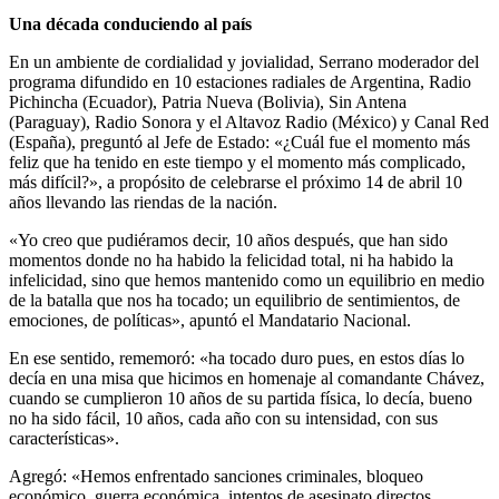
Una década conduciendo al país
En un ambiente de cordialidad y jovialidad, Serrano moderador del
programa difundido en 10 estaciones radiales de Argentina, Radio
Pichincha (Ecuador), Patria Nueva (Bolivia), Sin Antena
(Paraguay), Radio Sonora y el Altavoz Radio (México) y Canal Red
(España), preguntó al Jefe de Estado: «¿Cuál fue el momento más
feliz que ha tenido en este tiempo y el momento más complicado,
más difícil?», a propósito de celebrarse el próximo 14 de abril 10
años llevando las riendas de la nación.
«Yo creo que pudiéramos decir, 10 años después, que han sido
momentos donde no ha habido la felicidad total, ni ha habido la
infelicidad, sino que hemos mantenido como un equilibrio en medio
de la batalla que nos ha tocado; un equilibrio de sentimientos, de
emociones, de políticas», apuntó el Mandatario Nacional.
En ese sentido, rememoró: «ha tocado duro pues, en estos días lo
decía en una misa que hicimos en homenaje al comandante Chávez,
cuando se cumplieron 10 años de su partida física, lo decía, bueno
no ha sido fácil, 10 años, cada año con su intensidad, con sus
características».
Agregó: «Hemos enfrentado sanciones criminales, bloqueo
económico, guerra económica, intentos de asesinato directos,