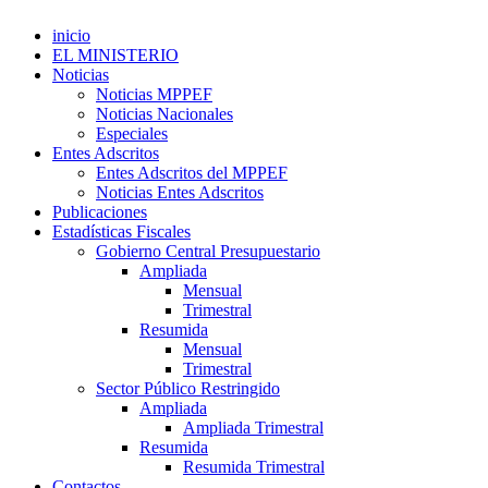
inicio
EL MINISTERIO
Noticias
Noticias MPPEF
Noticias Nacionales
Especiales
Entes Adscritos
Entes Adscritos del MPPEF
Noticias Entes Adscritos
Publicaciones
Estadísticas Fiscales
Gobierno Central Presupuestario
Ampliada
Mensual
Trimestral
Resumida
Mensual
Trimestral
Sector Público Restringido
Ampliada
Ampliada Trimestral
Resumida
Resumida Trimestral
Contactos