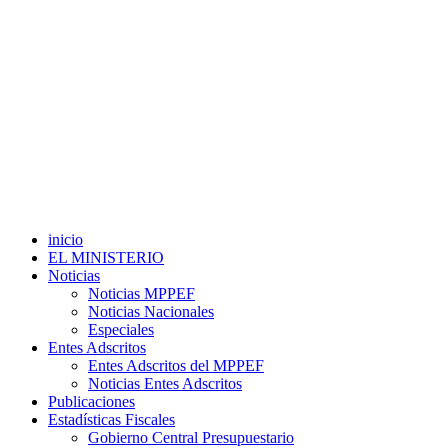
inicio
EL MINISTERIO
Noticias
Noticias MPPEF
Noticias Nacionales
Especiales
Entes Adscritos
Entes Adscritos del MPPEF
Noticias Entes Adscritos
Publicaciones
Estadísticas Fiscales
Gobierno Central Presupuestario