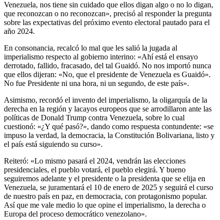
Venezuela, nos tiene sin cuidado que ellos digan algo o no lo digan,
que reconozcan o no reconozcan», precisó al responder la pregunta
sobre las expectativas del próximo evento electoral pautado para el
año 2024.
En consonancia, recalcó lo mal que les salió la jugada al
imperialismo respecto al gobierno interino: «Ahí está el ensayo
derrotado, fallido, fracasado, del tal Guaidó. No nos importó nunca
que ellos dijeran: «No, que el presidente de Venezuela es Guaidó».
No fue Presidente ni una hora, ni un segundo, de este país».
Asimismo, recordó el invento del imperialismo, la oligarquía de la
derecha en la región y lacayos europeos que se arrodillaron ante las
políticas de Donald Trump contra Venezuela, sobre lo cual
cuestionó: «¿Y qué pasó?», dando como respuesta contundente: «se
impuso la verdad, la democracia, la Constitución Bolivariana, listo y
el país está siguiendo su curso».
Reiteró: «Lo mismo pasará el 2024, vendrán las elecciones
presidenciales, el pueblo votará, el pueblo elegirá. Y bueno
seguiremos adelante y el presidente o la presidenta que se elija en
Venezuela, se juramentará el 10 de enero de 2025 y seguirá el curso
de nuestro país en paz, en democracia, con protagonismo popular.
Así que me vale medio lo que opine el imperialismo, la derecha o
Europa del proceso democrático venezolano».