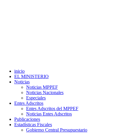
inicio
EL MINISTERIO
Noticias
Noticias MPPEF
Noticias Nacionales
Especiales
Entes Adscritos
Entes Adscritos del MPPEF
Noticias Entes Adscritos
Publicaciones
Estadísticas Fiscales
Gobierno Central Presupuestario