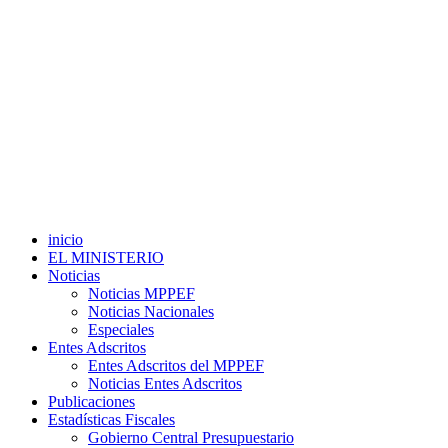
inicio
EL MINISTERIO
Noticias
Noticias MPPEF
Noticias Nacionales
Especiales
Entes Adscritos
Entes Adscritos del MPPEF
Noticias Entes Adscritos
Publicaciones
Estadísticas Fiscales
Gobierno Central Presupuestario