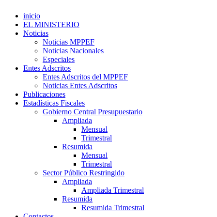
inicio
EL MINISTERIO
Noticias
Noticias MPPEF
Noticias Nacionales
Especiales
Entes Adscritos
Entes Adscritos del MPPEF
Noticias Entes Adscritos
Publicaciones
Estadísticas Fiscales
Gobierno Central Presupuestario
Ampliada
Mensual
Trimestral
Resumida
Mensual
Trimestral
Sector Público Restringido
Ampliada
Ampliada Trimestral
Resumida
Resumida Trimestral
Contactos