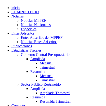
inicio
EL MINISTERIO
Noticias
Noticias MPPEF
Noticias Nacionales
Especiales
Entes Adscritos
Entes Adscritos del MPPEF
Noticias Entes Adscritos
Publicaciones
Estadísticas Fiscales
Gobierno Central Presupuestario
Ampliada
Mensual
Trimestral
Resumida
Mensual
Trimestral
Sector Público Restringido
Ampliada
Ampliada Trimestral
Resumida
Resumida Trimestral
Contactos