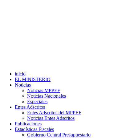
inicio
EL MINISTERIO
Noticias
Noticias MPPEF
Noticias Nacionales
Especiales
Entes Adscritos
Entes Adscritos del MPPEF
Noticias Entes Adscritos
Publicaciones
Estadísticas Fiscales
Gobierno Central Presupuestario