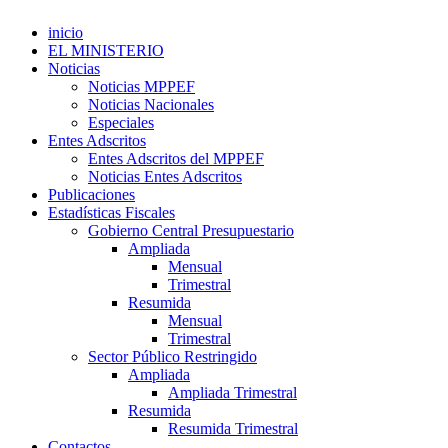
inicio
EL MINISTERIO
Noticias
Noticias MPPEF
Noticias Nacionales
Especiales
Entes Adscritos
Entes Adscritos del MPPEF
Noticias Entes Adscritos
Publicaciones
Estadísticas Fiscales
Gobierno Central Presupuestario
Ampliada
Mensual
Trimestral
Resumida
Mensual
Trimestral
Sector Público Restringido
Ampliada
Ampliada Trimestral
Resumida
Resumida Trimestral
Contactos