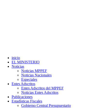
inicio
EL MINISTERIO
Noticias
Noticias MPPEF
Noticias Nacionales
Especiales
Entes Adscritos
Entes Adscritos del MPPEF
Noticias Entes Adscritos
Publicaciones
Estadísticas Fiscales
Gobierno Central Presupuestario