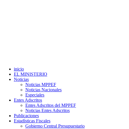
inicio
EL MINISTERIO
Noticias
Noticias MPPEF
Noticias Nacionales
Especiales
Entes Adscritos
Entes Adscritos del MPPEF
Noticias Entes Adscritos
Publicaciones
Estadísticas Fiscales
Gobierno Central Presupuestario