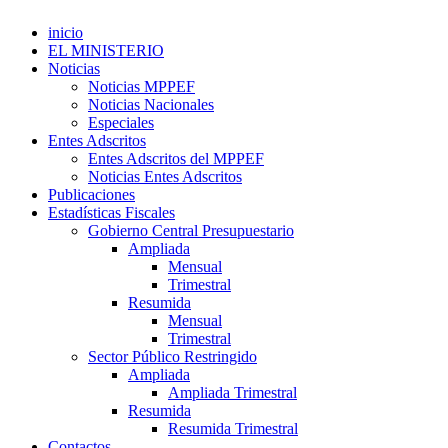
inicio
EL MINISTERIO
Noticias
Noticias MPPEF
Noticias Nacionales
Especiales
Entes Adscritos
Entes Adscritos del MPPEF
Noticias Entes Adscritos
Publicaciones
Estadísticas Fiscales
Gobierno Central Presupuestario
Ampliada
Mensual
Trimestral
Resumida
Mensual
Trimestral
Sector Público Restringido
Ampliada
Ampliada Trimestral
Resumida
Resumida Trimestral
Contactos