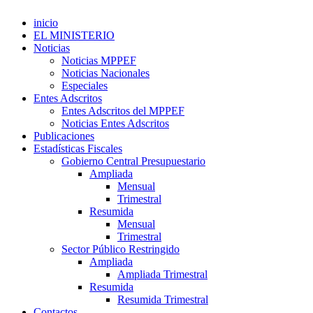
inicio
EL MINISTERIO
Noticias
Noticias MPPEF
Noticias Nacionales
Especiales
Entes Adscritos
Entes Adscritos del MPPEF
Noticias Entes Adscritos
Publicaciones
Estadísticas Fiscales
Gobierno Central Presupuestario
Ampliada
Mensual
Trimestral
Resumida
Mensual
Trimestral
Sector Público Restringido
Ampliada
Ampliada Trimestral
Resumida
Resumida Trimestral
Contactos