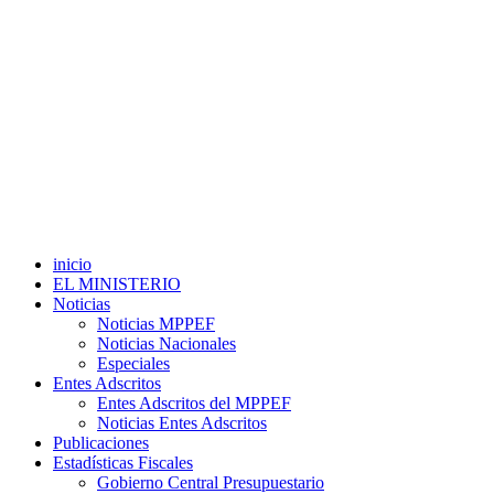
inicio
EL MINISTERIO
Noticias
Noticias MPPEF
Noticias Nacionales
Especiales
Entes Adscritos
Entes Adscritos del MPPEF
Noticias Entes Adscritos
Publicaciones
Estadísticas Fiscales
Gobierno Central Presupuestario