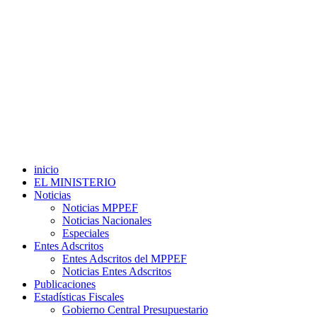
inicio
EL MINISTERIO
Noticias
Noticias MPPEF
Noticias Nacionales
Especiales
Entes Adscritos
Entes Adscritos del MPPEF
Noticias Entes Adscritos
Publicaciones
Estadísticas Fiscales
Gobierno Central Presupuestario