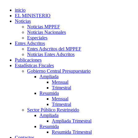
inicio
EL MINISTERIO
Noticias
Noticias MPPEF
Noticias Nacionales
Especiales
Entes Adscritos
Entes Adscritos del MPPEF
Noticias Entes Adscritos
Publicaciones
Estadísticas Fiscales
Gobierno Central Presupuestario
Ampliada
Mensual
Trimestral
Resumida
Mensual
Trimestral
Sector Público Restringido
Ampliada
Ampliada Trimestral
Resumida
Resumida Trimestral
Contactos