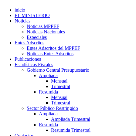
inicio
EL MINISTERIO
Noticias
Noticias MPPEF
Noticias Nacionales
Especiales
Entes Adscritos
Entes Adscritos del MPPEF
Noticias Entes Adscritos
Publicaciones
Estadísticas Fiscales
Gobierno Central Presupuestario
Ampliada
Mensual
Trimestral
Resumida
Mensual
Trimestral
Sector Público Restringido
Ampliada
Ampliada Trimestral
Resumida
Resumida Trimestral
Contactos