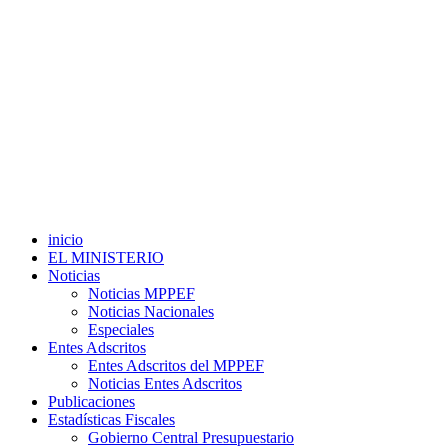
inicio
EL MINISTERIO
Noticias
Noticias MPPEF
Noticias Nacionales
Especiales
Entes Adscritos
Entes Adscritos del MPPEF
Noticias Entes Adscritos
Publicaciones
Estadísticas Fiscales
Gobierno Central Presupuestario