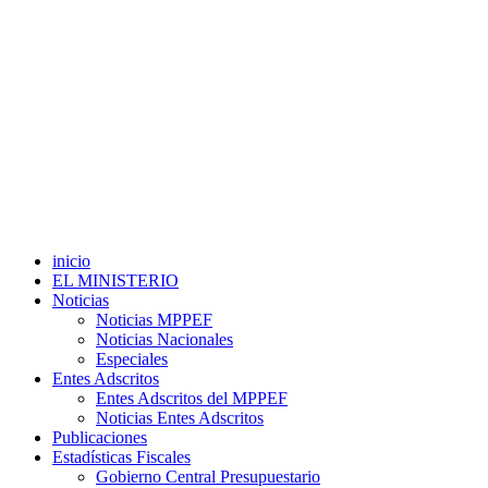
inicio
EL MINISTERIO
Noticias
Noticias MPPEF
Noticias Nacionales
Especiales
Entes Adscritos
Entes Adscritos del MPPEF
Noticias Entes Adscritos
Publicaciones
Estadísticas Fiscales
Gobierno Central Presupuestario