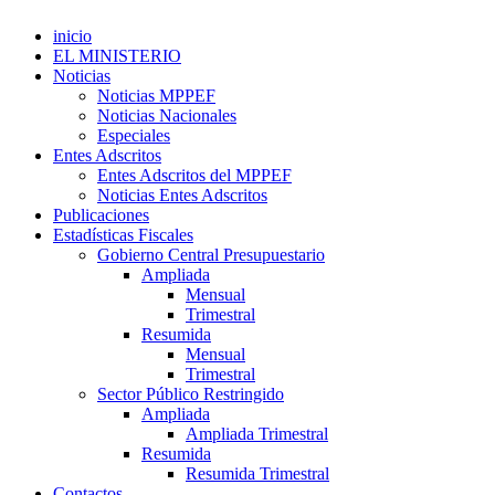
inicio
EL MINISTERIO
Noticias
Noticias MPPEF
Noticias Nacionales
Especiales
Entes Adscritos
Entes Adscritos del MPPEF
Noticias Entes Adscritos
Publicaciones
Estadísticas Fiscales
Gobierno Central Presupuestario
Ampliada
Mensual
Trimestral
Resumida
Mensual
Trimestral
Sector Público Restringido
Ampliada
Ampliada Trimestral
Resumida
Resumida Trimestral
Contactos