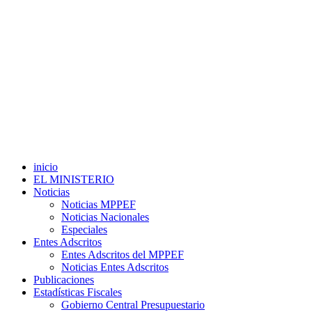
inicio
EL MINISTERIO
Noticias
Noticias MPPEF
Noticias Nacionales
Especiales
Entes Adscritos
Entes Adscritos del MPPEF
Noticias Entes Adscritos
Publicaciones
Estadísticas Fiscales
Gobierno Central Presupuestario