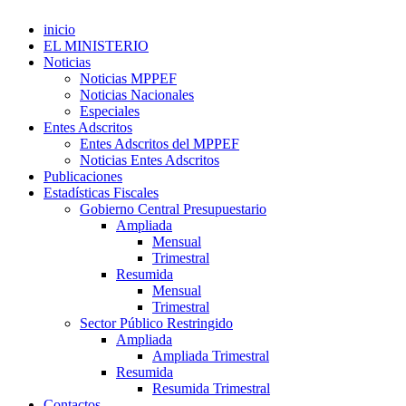
inicio
EL MINISTERIO
Noticias
Noticias MPPEF
Noticias Nacionales
Especiales
Entes Adscritos
Entes Adscritos del MPPEF
Noticias Entes Adscritos
Publicaciones
Estadísticas Fiscales
Gobierno Central Presupuestario
Ampliada
Mensual
Trimestral
Resumida
Mensual
Trimestral
Sector Público Restringido
Ampliada
Ampliada Trimestral
Resumida
Resumida Trimestral
Contactos