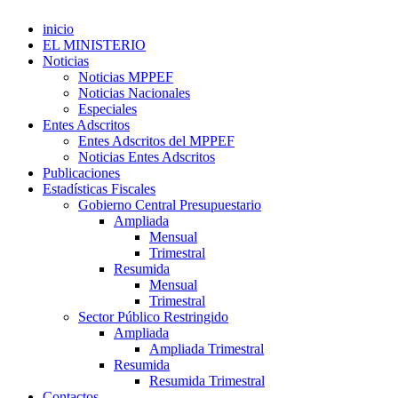
inicio
EL MINISTERIO
Noticias
Noticias MPPEF
Noticias Nacionales
Especiales
Entes Adscritos
Entes Adscritos del MPPEF
Noticias Entes Adscritos
Publicaciones
Estadísticas Fiscales
Gobierno Central Presupuestario
Ampliada
Mensual
Trimestral
Resumida
Mensual
Trimestral
Sector Público Restringido
Ampliada
Ampliada Trimestral
Resumida
Resumida Trimestral
Contactos