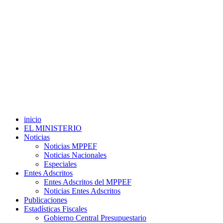
inicio
EL MINISTERIO
Noticias
Noticias MPPEF
Noticias Nacionales
Especiales
Entes Adscritos
Entes Adscritos del MPPEF
Noticias Entes Adscritos
Publicaciones
Estadísticas Fiscales
Gobierno Central Presupuestario