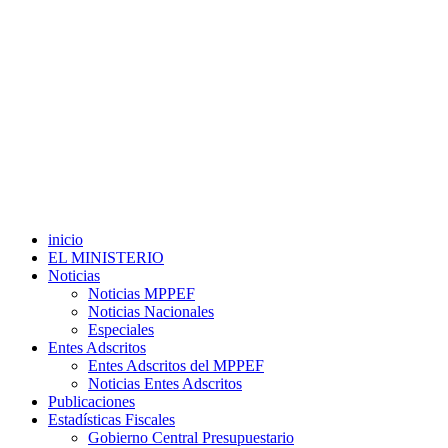
inicio
EL MINISTERIO
Noticias
Noticias MPPEF
Noticias Nacionales
Especiales
Entes Adscritos
Entes Adscritos del MPPEF
Noticias Entes Adscritos
Publicaciones
Estadísticas Fiscales
Gobierno Central Presupuestario