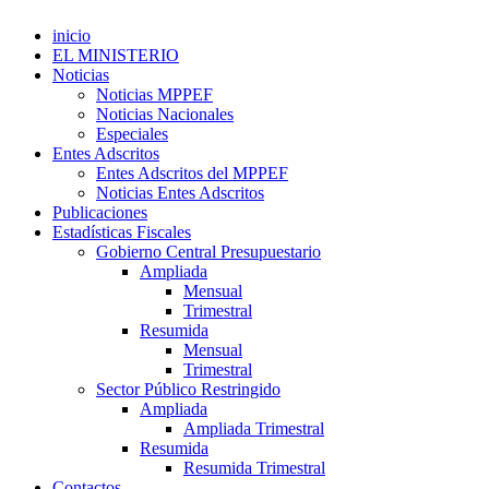
inicio
EL MINISTERIO
Noticias
Noticias MPPEF
Noticias Nacionales
Especiales
Entes Adscritos
Entes Adscritos del MPPEF
Noticias Entes Adscritos
Publicaciones
Estadísticas Fiscales
Gobierno Central Presupuestario
Ampliada
Mensual
Trimestral
Resumida
Mensual
Trimestral
Sector Público Restringido
Ampliada
Ampliada Trimestral
Resumida
Resumida Trimestral
Contactos