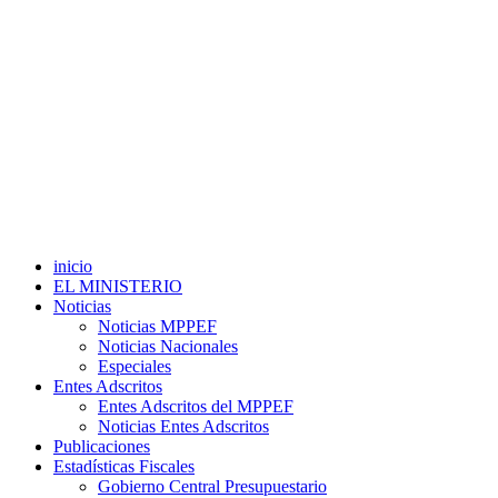
inicio
EL MINISTERIO
Noticias
Noticias MPPEF
Noticias Nacionales
Especiales
Entes Adscritos
Entes Adscritos del MPPEF
Noticias Entes Adscritos
Publicaciones
Estadísticas Fiscales
Gobierno Central Presupuestario