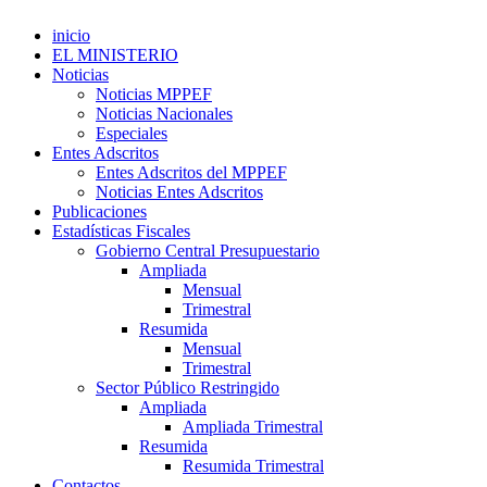
inicio
EL MINISTERIO
Noticias
Noticias MPPEF
Noticias Nacionales
Especiales
Entes Adscritos
Entes Adscritos del MPPEF
Noticias Entes Adscritos
Publicaciones
Estadísticas Fiscales
Gobierno Central Presupuestario
Ampliada
Mensual
Trimestral
Resumida
Mensual
Trimestral
Sector Público Restringido
Ampliada
Ampliada Trimestral
Resumida
Resumida Trimestral
Contactos