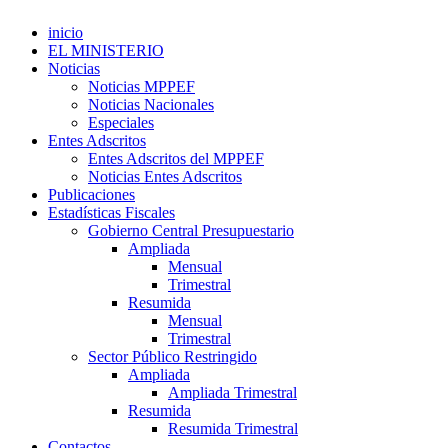
inicio
EL MINISTERIO
Noticias
Noticias MPPEF
Noticias Nacionales
Especiales
Entes Adscritos
Entes Adscritos del MPPEF
Noticias Entes Adscritos
Publicaciones
Estadísticas Fiscales
Gobierno Central Presupuestario
Ampliada
Mensual
Trimestral
Resumida
Mensual
Trimestral
Sector Público Restringido
Ampliada
Ampliada Trimestral
Resumida
Resumida Trimestral
Contactos