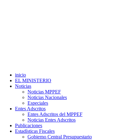
inicio
EL MINISTERIO
Noticias
Noticias MPPEF
Noticias Nacionales
Especiales
Entes Adscritos
Entes Adscritos del MPPEF
Noticias Entes Adscritos
Publicaciones
Estadísticas Fiscales
Gobierno Central Presupuestario