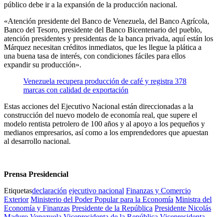
público debe ir a la expansión de la producción nacional.
«Atención presidente del Banco de Venezuela, del Banco Agrícola,
Banco del Tesoro, presidente del Banco Bicentenario del pueblo,
atención presidentes y presidentas de la banca privada, aquí están los
Márquez necesitan créditos inmediatos, que les llegue la plática a
una buena tasa de interés, con condiciones fáciles para ellos
expandir su producción».
Venezuela recupera producción de café y registra 378
marcas con calidad de exportación
Estas acciones del Ejecutivo Nacional están direccionadas a la
construcción del nuevo modelo de economía real, que supere el
modelo rentista petrolero de 100 años y al apoyo a los pequeños y
medianos empresarios, así como a los emprendedores que apuestan
al desarrollo nacional.
Prensa Presidencial
Etiquetas
declaración
ejecutivo nacional
Finanzas y Comercio
Exterior
Ministerio del Poder Popular para la Economía
Ministra del
Economía y Finanzas
Presidente de la República
Presidente Nicolás
Maduro
Venezuela
Vicepresidenta de la República
Vicepresidenta