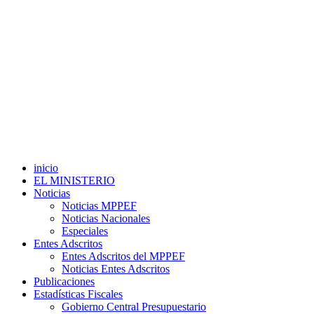
inicio
EL MINISTERIO
Noticias
Noticias MPPEF
Noticias Nacionales
Especiales
Entes Adscritos
Entes Adscritos del MPPEF
Noticias Entes Adscritos
Publicaciones
Estadísticas Fiscales
Gobierno Central Presupuestario