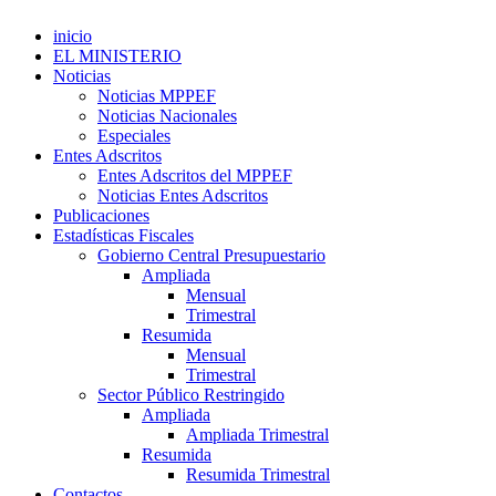
inicio
EL MINISTERIO
Noticias
Noticias MPPEF
Noticias Nacionales
Especiales
Entes Adscritos
Entes Adscritos del MPPEF
Noticias Entes Adscritos
Publicaciones
Estadísticas Fiscales
Gobierno Central Presupuestario
Ampliada
Mensual
Trimestral
Resumida
Mensual
Trimestral
Sector Público Restringido
Ampliada
Ampliada Trimestral
Resumida
Resumida Trimestral
Contactos