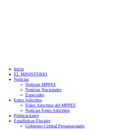
inicio
EL MINISTERIO
Noticias
Noticias MPPEF
Noticias Nacionales
Especiales
Entes Adscritos
Entes Adscritos del MPPEF
Noticias Entes Adscritos
Publicaciones
Estadísticas Fiscales
Gobierno Central Presupuestario