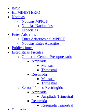
inicio
EL MINISTERIO
Noticias
Noticias MPPEF
Noticias Nacionales
Especiales
Entes Adscritos
Entes Adscritos del MPPEF
Noticias Entes Adscritos
Publicaciones
Estadísticas Fiscales
Gobierno Central Presupuestario
Ampliada
Mensual
Trimestral
Resumida
Mensual
Trimestral
Sector Público Restringido
Ampliada
Ampliada Trimestral
Resumida
Resumida Trimestral
Contactos