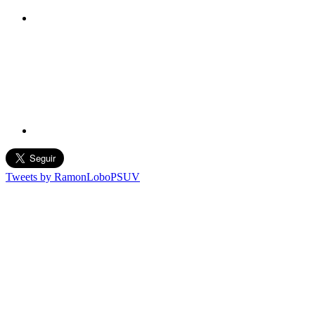
Tweets by RamonLoboPSUV