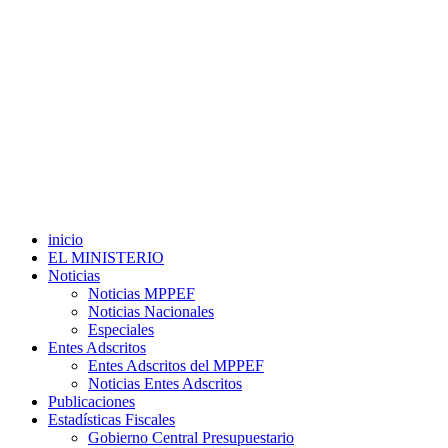
inicio
EL MINISTERIO
Noticias
Noticias MPPEF
Noticias Nacionales
Especiales
Entes Adscritos
Entes Adscritos del MPPEF
Noticias Entes Adscritos
Publicaciones
Estadísticas Fiscales
Gobierno Central Presupuestario