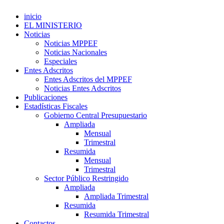
inicio
EL MINISTERIO
Noticias
Noticias MPPEF
Noticias Nacionales
Especiales
Entes Adscritos
Entes Adscritos del MPPEF
Noticias Entes Adscritos
Publicaciones
Estadísticas Fiscales
Gobierno Central Presupuestario
Ampliada
Mensual
Trimestral
Resumida
Mensual
Trimestral
Sector Público Restringido
Ampliada
Ampliada Trimestral
Resumida
Resumida Trimestral
Contactos