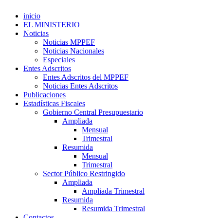
inicio
EL MINISTERIO
Noticias
Noticias MPPEF
Noticias Nacionales
Especiales
Entes Adscritos
Entes Adscritos del MPPEF
Noticias Entes Adscritos
Publicaciones
Estadísticas Fiscales
Gobierno Central Presupuestario
Ampliada
Mensual
Trimestral
Resumida
Mensual
Trimestral
Sector Público Restringido
Ampliada
Ampliada Trimestral
Resumida
Resumida Trimestral
Contactos