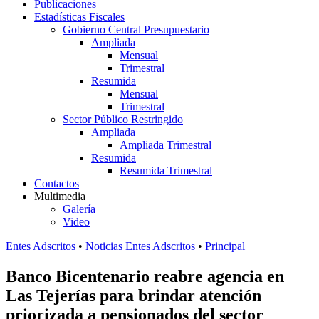
Publicaciones
Estadísticas Fiscales
Gobierno Central Presupuestario
Ampliada
Mensual
Trimestral
Resumida
Mensual
Trimestral
Sector Público Restringido
Ampliada
Ampliada Trimestral
Resumida
Resumida Trimestral
Contactos
Multimedia
Galería
Video
Entes Adscritos
•
Noticias Entes Adscritos
•
Principal
Banco Bicentenario reabre agencia en
Las Tejerías para brindar atención
priorizada a pensionados del sector