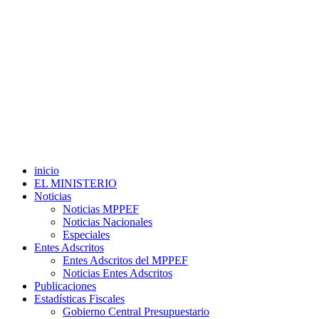
inicio
EL MINISTERIO
Noticias
Noticias MPPEF
Noticias Nacionales
Especiales
Entes Adscritos
Entes Adscritos del MPPEF
Noticias Entes Adscritos
Publicaciones
Estadísticas Fiscales
Gobierno Central Presupuestario