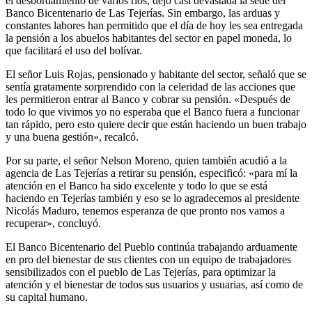
el desbordamiento de varios ríos, dejó casi devastada la sede del
Banco Bicentenario de Las Tejerías. Sin embargo, las arduas y
constantes labores han permitido que el día de hoy les sea entregada
la pensión a los abuelos habitantes del sector en papel moneda, lo
que facilitará el uso del bolívar.
El señor Luis Rojas, pensionado y habitante del sector, señaló que se
sentía gratamente sorprendido con la celeridad de las acciones que
les permitieron entrar al Banco y cobrar su pensión. «Después de
todo lo que vivimos yo no esperaba que el Banco fuera a funcionar
tan rápido, pero esto quiere decir que están haciendo un buen trabajo
y una buena gestión», recalcó.
Por su parte, el señor Nelson Moreno, quien también acudió a la
agencia de Las Tejerías a retirar su pensión, especificó: «para mí la
atención en el Banco ha sido excelente y todo lo que se está
haciendo en Tejerías también y eso se lo agradecemos al presidente
Nicolás Maduro, tenemos esperanza de que pronto nos vamos a
recuperar», concluyó.
El Banco Bicentenario del Pueblo continúa trabajando arduamente
en pro del bienestar de sus clientes con un equipo de trabajadores
sensibilizados con el pueblo de Las Tejerías, para optimizar la
atención y el bienestar de todos sus usuarios y usuarias, así como de
su capital humano.