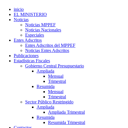
inicio
EL MINISTERIO
Noticias
Noticias MPPEF
Noticias Nacionales
Especiales
Entes Adscritos
Entes Adscritos del MPPEF
Noticias Entes Adscritos
Publicaciones
Estadísticas Fiscales
Gobierno Central Presupuestario
Ampliada
Mensual
Trimestral
Resumida
Mensual
Trimestral
Sector Público Restringido
Ampliada
Ampliada Trimestral
Resumida
Resumida Trimestral
Contactos