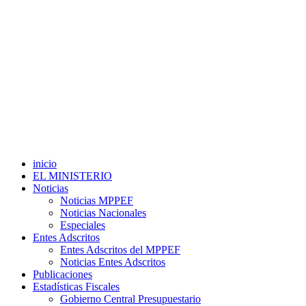
inicio
EL MINISTERIO
Noticias
Noticias MPPEF
Noticias Nacionales
Especiales
Entes Adscritos
Entes Adscritos del MPPEF
Noticias Entes Adscritos
Publicaciones
Estadísticas Fiscales
Gobierno Central Presupuestario