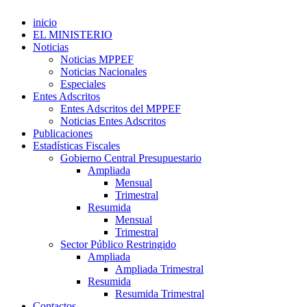
inicio
EL MINISTERIO
Noticias
Noticias MPPEF
Noticias Nacionales
Especiales
Entes Adscritos
Entes Adscritos del MPPEF
Noticias Entes Adscritos
Publicaciones
Estadísticas Fiscales
Gobierno Central Presupuestario
Ampliada
Mensual
Trimestral
Resumida
Mensual
Trimestral
Sector Público Restringido
Ampliada
Ampliada Trimestral
Resumida
Resumida Trimestral
Contactos