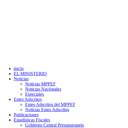
inicio
EL MINISTERIO
Noticias
Noticias MPPEF
Noticias Nacionales
Especiales
Entes Adscritos
Entes Adscritos del MPPEF
Noticias Entes Adscritos
Publicaciones
Estadísticas Fiscales
Gobierno Central Presupuestario