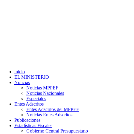
inicio
EL MINISTERIO
Noticias
Noticias MPPEF
Noticias Nacionales
Especiales
Entes Adscritos
Entes Adscritos del MPPEF
Noticias Entes Adscritos
Publicaciones
Estadísticas Fiscales
Gobierno Central Presupuestario