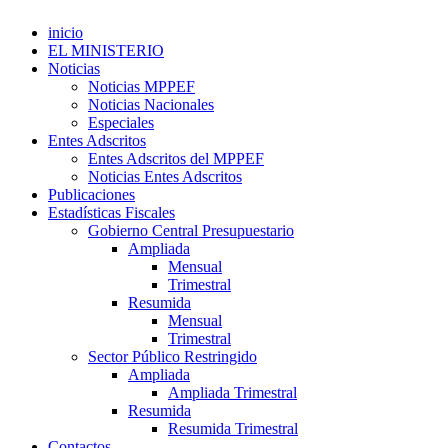
inicio
EL MINISTERIO
Noticias
Noticias MPPEF
Noticias Nacionales
Especiales
Entes Adscritos
Entes Adscritos del MPPEF
Noticias Entes Adscritos
Publicaciones
Estadísticas Fiscales
Gobierno Central Presupuestario
Ampliada
Mensual
Trimestral
Resumida
Mensual
Trimestral
Sector Público Restringido
Ampliada
Ampliada Trimestral
Resumida
Resumida Trimestral
Contactos